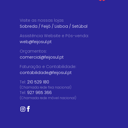
Visite as nossas lojas
Sobreda
/
Feijó
/
Lisboa
/
Setúbal
Assistência Website e Pós-venda
:
web@feijosul.pt
Orçamentos
:
comercial@feijosul.pt
Faturação e Contabilidade
:
contabilidade@feijosul.pt
Tel:
210 529 180
(Chamada rede fixa nacional)
Tel:
927 965 366
(Chamada rede móvel nacional)