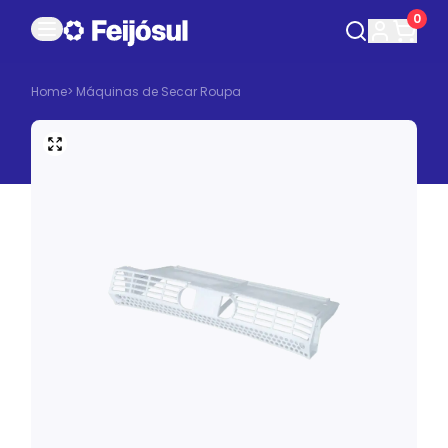
0
Home
>
Máquinas de Secar Roupa