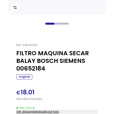
Ref.
04509300
FILTRO MAQUINA SECAR
BALAY BOSCH SIEMENS
00652184
Original
18.01
€
IVA
não
incluído
Em Stock
Ver disponibilidade por loja