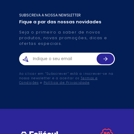
SUBSCREVA A NOSSA NEWSLETTER
Fique a par das nossas novidades
Seja o primeiro a saber de novos
produtos, novas promoções, dicas e
ofertas especiais.
Ao clicar em “Subscrever” está a inscrever-se na
nossa newsletter e a aceitar os
Termos e
Condições
e
Política de Privacidade
.