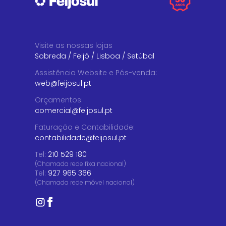
Visite as nossas lojas
Sobreda
/
Feijó
/
Lisboa
/
Setúbal
Assistência Website e Pós-venda
:
web@feijosul.pt
Orçamentos
:
comercial@feijosul.pt
Faturação e Contabilidade
:
contabilidade@feijosul.pt
Tel:
210 529 180
(Chamada rede fixa nacional)
Tel:
927 965 366
(Chamada rede móvel nacional)