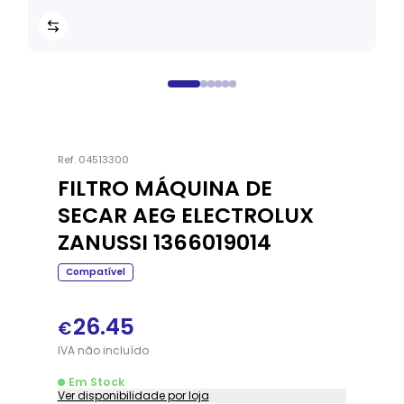
Ref.
04513300
FILTRO MÁQUINA DE
SECAR AEG ELECTROLUX
ZANUSSI 1366019014
Compatível
26.45
€
IVA
não
incluído
Em Stock
Ver disponibilidade por loja