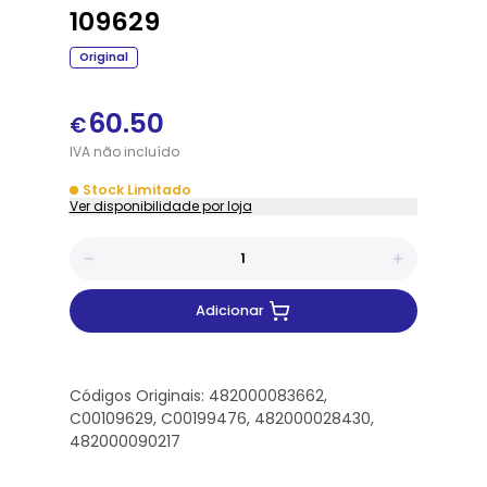
109629
Original
60.50
€
IVA
não
incluído
Stock Limitado
Ver disponibilidade por loja
Adicionar
Códigos Originais: 482000083662,
C00109629, C00199476, 482000028430,
482000090217