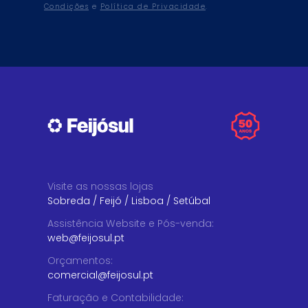
Condições
e
Política de Privacidade
.
Visite as nossas lojas
Sobreda
/
Feijó
/
Lisboa
/
Setúbal
Assistência Website e Pós-venda
:
web@feijosul.pt
Orçamentos
:
comercial@feijosul.pt
Faturação e Contabilidade
: