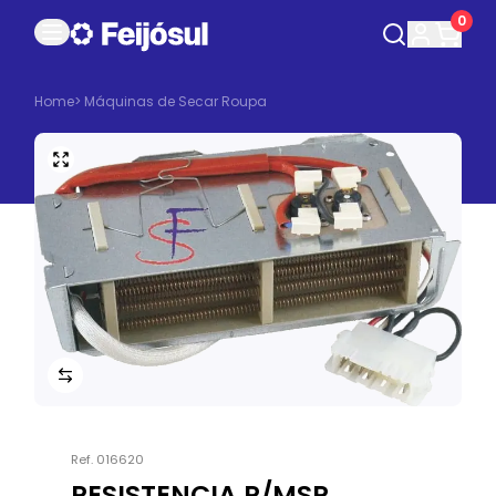
0
Home
>
Máquinas de Secar Roupa
Ref.
016620
RESISTENCIA P/MSR