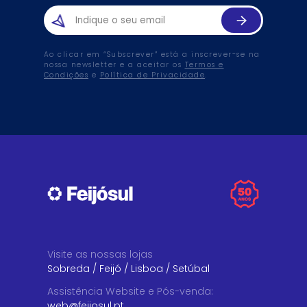
Ao clicar em “Subscrever” está a inscrever-se na
nossa newsletter e a aceitar os
Termos e
Condições
e
Política de Privacidade
.
Visite as nossas lojas
Sobreda
/
Feijó
/
Lisboa
/
Setúbal
Assistência Website e Pós-venda
:
web@feijosul.pt