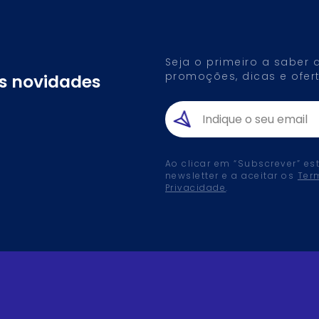
Seja o primeiro a saber
promoções, dicas e ofert
as novidades
Ao clicar em “Subscrever” es
newsletter e a aceitar os
Ter
Privacidade
.