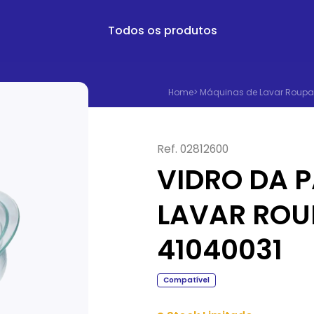
Todos os produtos
Home
>
Máquinas de Lavar Roupa
Ref.
02812600
VIDRO DA 
LAVAR ROU
41040031
Compatível