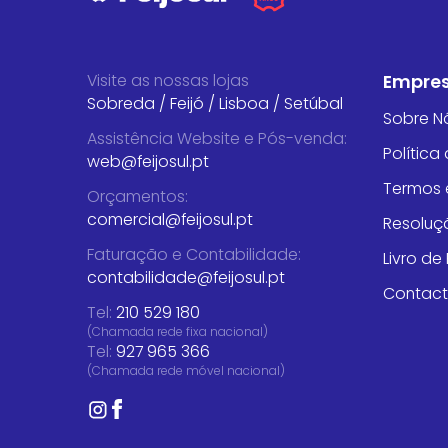
Visite as nossas lojas
Empre
Sobreda
/
Feijó
/
Lisboa
/
Setúbal
Sobre N
Assistência Website e Pós-venda
:
Política
web@feijosul.pt
Termos 
Orçamentos
:
comercial@feijosul.pt
Resoluçã
Faturação e Contabilidade
:
Livro d
contabilidade@feijosul.pt
Contac
Tel:
210 529 180
(Chamada rede fixa nacional)
Tel:
927 965 366
(Chamada rede móvel nacional)