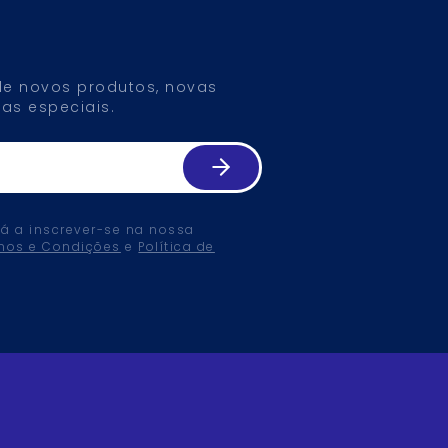
 de novos produtos, novas
as especiais.
tá a inscrever-se na nossa
mos e Condições
e
Política de