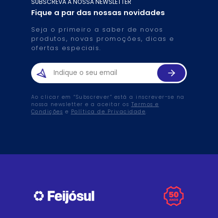
SUBSCREVA A NOSSA NEWSLETTER
Fique a par das nossas novidades
Seja o primeiro a saber de novos
produtos, novas promoções, dicas e
ofertas especiais.
Ao clicar em “Subscrever” está a inscrever-se na
nossa newsletter e a aceitar os
Termos e
Condições
e
Política de Privacidade
.