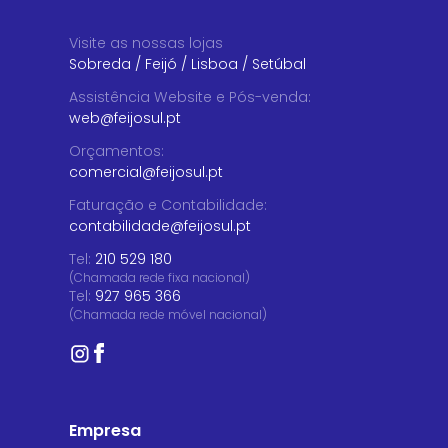
Visite as nossas lojas
Sobreda
/
Feijó
/
Lisboa
/
Setúbal
Assistência Website e Pós-venda
:
web@feijosul.pt
Orçamentos
:
comercial@feijosul.pt
Faturação e Contabilidade
:
contabilidade@feijosul.pt
Tel:
210 529 180
(Chamada rede fixa nacional)
Tel:
927 965 366
(Chamada rede móvel nacional)
Empresa