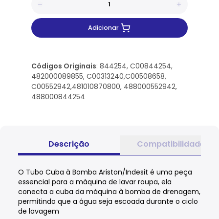
Adicionar
Códigos Originais
: 844254, C00844254,
482000089855, C00313240,C00508658,
C00552942,481010870800, 488000552942,
488000844254
Descrição
Compatibilidade
O Tubo Cuba à Bomba Ariston/Indesit é uma peça
essencial para a máquina de lavar roupa, ela
conecta a cuba da máquina à bomba de drenagem,
permitindo que a água seja escoada durante o ciclo
de lavagem