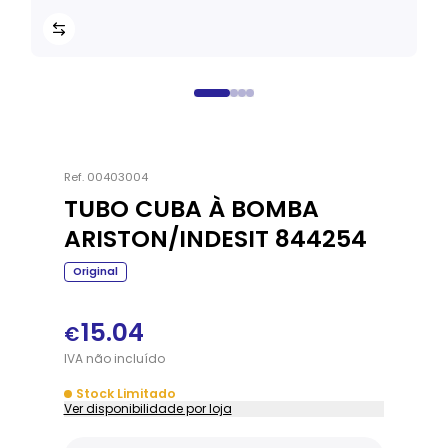
Ref.
00403004
TUBO CUBA À BOMBA
ARISTON/INDESIT 844254
Original
15.04
€
IVA
não
incluído
Stock Limitado
Ver disponibilidade por loja