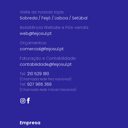
Visite as nossas lojas
Sobreda
/
Feijó
/
Lisboa
/
Setúbal
Assistência Website e Pós-venda
:
web@feijosul.pt
Orçamentos
:
comercial@feijosul.pt
Faturação e Contabilidade
:
contabilidade@feijosul.pt
Tel:
210 529 180
(Chamada rede fixa nacional)
Tel:
927 965 366
(Chamada rede móvel nacional)
Empresa