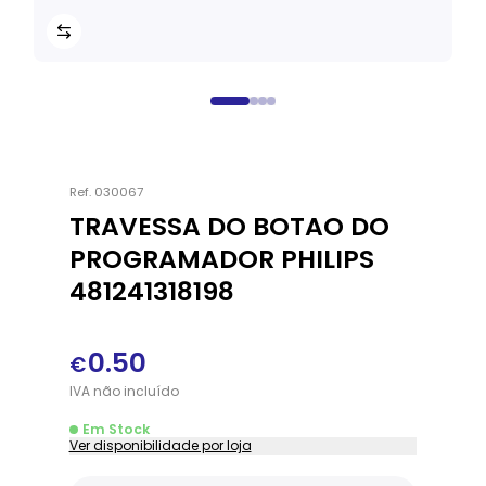
Ref.
030067
TRAVESSA DO BOTAO DO
PROGRAMADOR PHILIPS
481241318198
0.50
€
IVA
não
incluído
Em Stock
Ver disponibilidade por loja