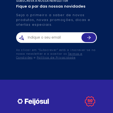
SUBSCREVA A NOSSA NEWSLETTER
Fique a par das nossas novidades
Seja o primeiro a saber de novos
produtos, novas promoções, dicas e
ofertas especiais.
Ao clicar em “Subscrever” está a inscrever-se na
nossa newsletter e a aceitar os
Termos e
Condições
e
Política de Privacidade
.