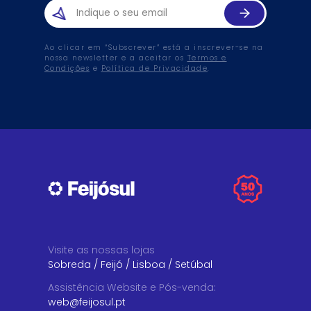
Ao clicar em “Subscrever” está a inscrever-se na
nossa newsletter e a aceitar os
Termos e
Condições
e
Política de Privacidade
.
Visite as nossas lojas
Sobreda
/
Feijó
/
Lisboa
/
Setúbal
Assistência Website e Pós-venda
:
web@feijosul.pt