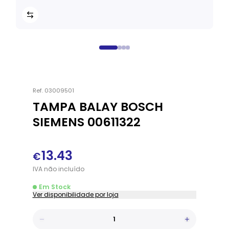
Ref.
03009501
TAMPA BALAY BOSCH
SIEMENS 00611322
13.43
€
IVA
não
incluído
Em Stock
Ver disponibilidade por loja