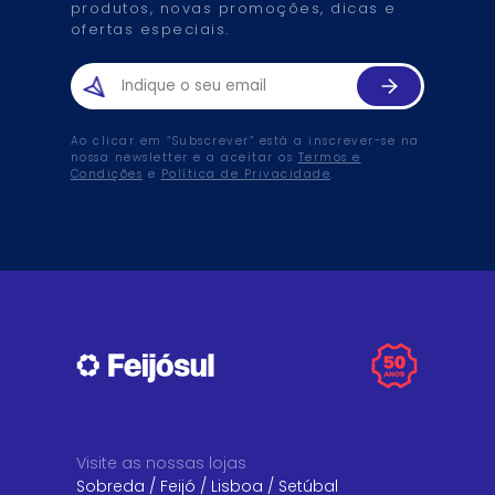
produtos, novas promoções, dicas e
ofertas especiais.
Ao clicar em “Subscrever” está a inscrever-se na
nossa newsletter e a aceitar os
Termos e
Condições
e
Política de Privacidade
.
Visite as nossas lojas
Sobreda
/
Feijó
/
Lisboa
/
Setúbal