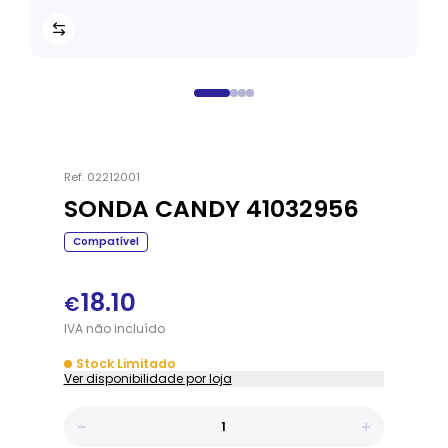
Ref.
02212001
SONDA CANDY 41032956
Compatível
18.10
€
IVA
não
incluído
Stock Limitado
Ver disponibilidade por loja