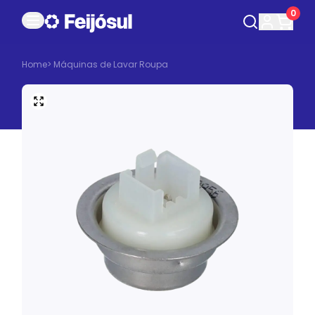
0
Home
>
Máquinas de Lavar Roupa