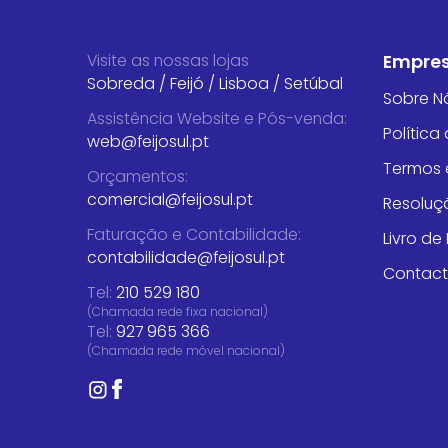
Visite as nossas lojas
Empre
Sobreda
/
Feijó
/
Lisboa
/
Setúbal
Sobre N
Assistência Website e Pós-venda
:
Política
web@feijosul.pt
Termos 
Orçamentos
:
comercial@feijosul.pt
Resoluçã
Faturação e Contabilidade
:
Livro d
contabilidade@feijosul.pt
Contac
Tel:
210 529 180
(Chamada rede fixa nacional)
Tel:
927 965 366
(Chamada rede móvel nacional)