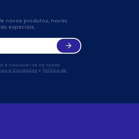
 de novos produtos, novas
as especiais.
tá a inscrever-se na nossa
mos e Condições
e
Política de