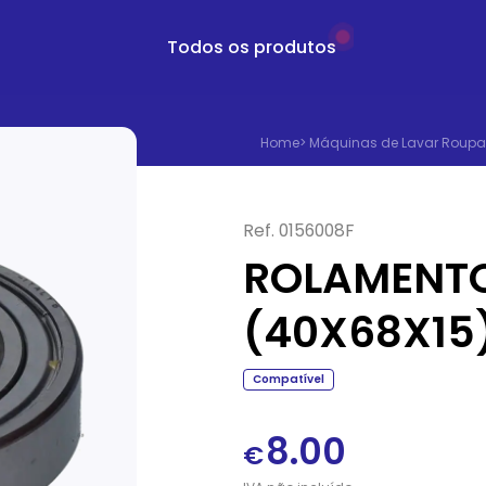
Todos os produtos
Home
>
Máquinas de Lavar Roupa
Ref.
0156008F
ROLAMENTO
(40X68X15
Compatível
8.00
€