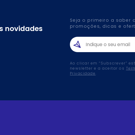
Seja o primeiro a saber
promoções, dicas e ofert
as novidades
Ao clicar em “Subscrever” es
newsletter e a aceitar os
Ter
Privacidade
.