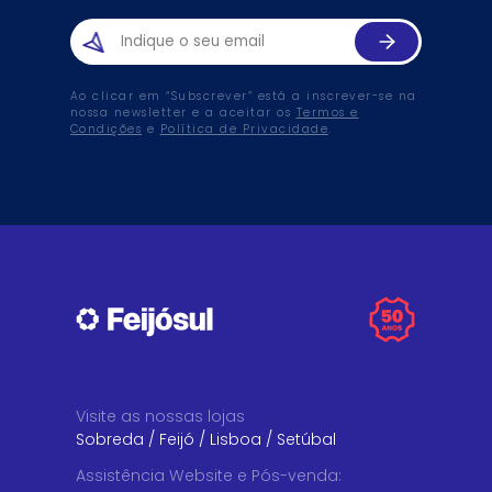
Ao clicar em “Subscrever” está a inscrever-se na
nossa newsletter e a aceitar os
Termos e
Condições
e
Política de Privacidade
.
Visite as nossas lojas
Sobreda
/
Feijó
/
Lisboa
/
Setúbal
Assistência Website e Pós-venda
: