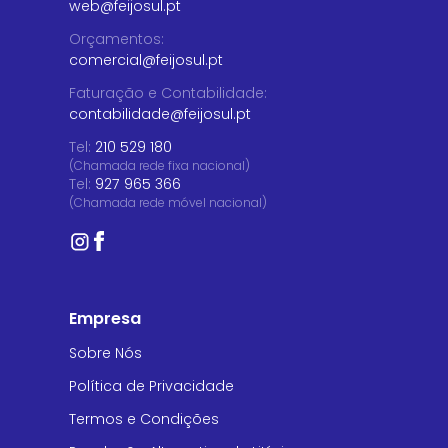
web@feijosul.pt
Orçamentos
:
comercial@feijosul.pt
Faturação e Contabilidade
:
contabilidade@feijosul.pt
Tel:
210 529 180
(Chamada rede fixa nacional)
Tel:
927 965 366
(Chamada rede móvel nacional)
Empresa
Sobre Nós
Política de Privacidade
Termos e Condições