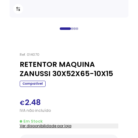
Ref.
014070
RETENTOR MAQUINA
ZANUSSI 30X52X65-10X15
Compatível
2.48
€
IVA
não
incluído
Em Stock
Ver disponibilidade por loja