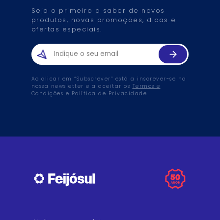
Seja o primeiro a saber de novos
produtos, novas promoções, dicas e
ofertas especiais.
Ao clicar em “Subscrever” está a inscrever-se na
nossa newsletter e a aceitar os
Termos e
Condições
e
Política de Privacidade
.