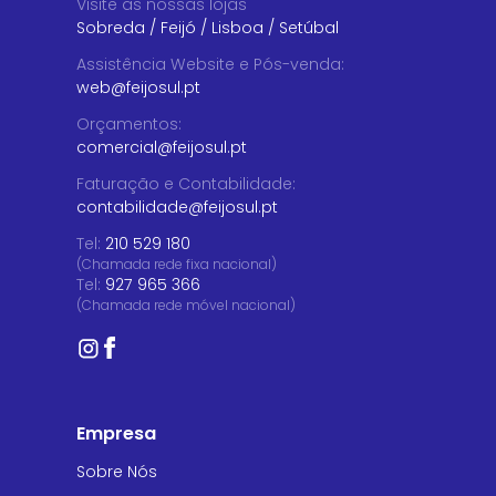
Visite as nossas lojas
Sobreda
/
Feijó
/
Lisboa
/
Setúbal
Assistência Website e Pós-venda
:
web@feijosul.pt
Orçamentos
:
comercial@feijosul.pt
Faturação e Contabilidade
:
contabilidade@feijosul.pt
Tel:
210 529 180
(Chamada rede fixa nacional)
Tel:
927 965 366
(Chamada rede móvel nacional)
Empresa
Sobre Nós