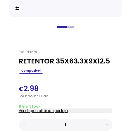
Ref.
014278
RETENTOR 35X63.3X9X12.5
Compatível
2.98
€
IVA
não
incluído
Em Stock
Ver disponibilidade por loja