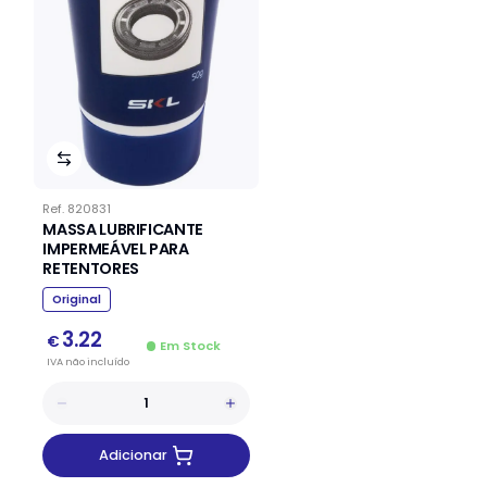
Ref.
820831
MASSA LUBRIFICANTE
IMPERMEÁVEL PARA
RETENTORES
Original
3.22
€
Em Stock
IVA
não
incluído
Adicionar