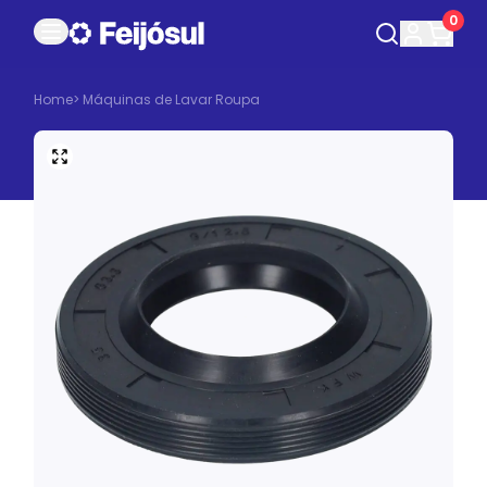
0
Home
>
Máquinas de Lavar Roupa