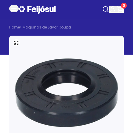
0
Home
>
Máquinas de Lavar Roupa