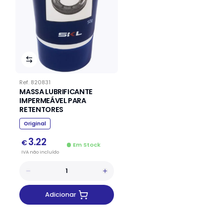
Ref.
820831
MASSA LUBRIFICANTE
IMPERMEÁVEL PARA
RETENTORES
Original
3.22
€
Em Stock
IVA
não
incluído
Adicionar