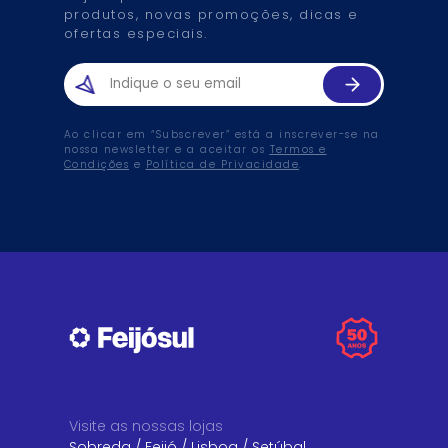
produtos, novas promoções, dicas e
ofertas especiais.
Ao clicar em “Subscrever” está a inscrever-se na
nossa newsletter e a aceitar os
Termos e
Condições
e
Política de Privacidade
.
Visite as nossas lojas
Sobreda
/
Feijó
/
Lisboa
/
Setúbal