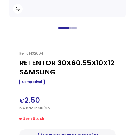
Ref.
01432004
RETENTOR 30X60.55X10X12
SAMSUNG
Compatível
2.50
€
IVA
não
incluído
Sem Stock