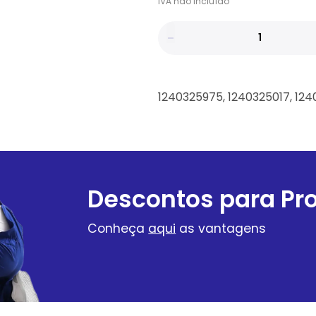
IVA
não
incluído
1240325975, 1240325017, 12
Descontos para Pro
Conheça
aqui
as vantagens