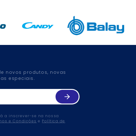
 de novos produtos, novas
as especiais.
tá a inscrever-se na nossa
mos e Condições
e
Política de