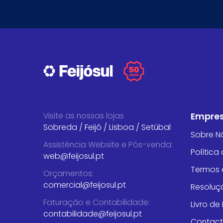
Visite as nossas lojas
Empre
Sobreda
/
Feijó
/
Lisboa
/
Setúbal
Sobre N
Assistência Website e Pós-venda
:
Política
web@feijosul.pt
Termos 
Orçamentos
:
comercial@feijosul.pt
Resoluçã
Faturação e Contabilidade
:
Livro d
contabilidade@feijosul.pt
Contac