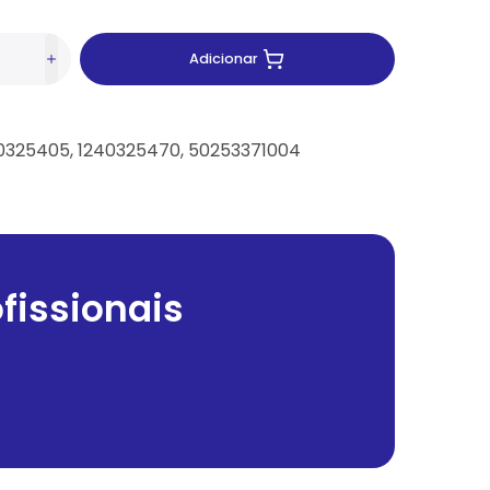
Adicionar
40325405, 1240325470, 50253371004
fissionais