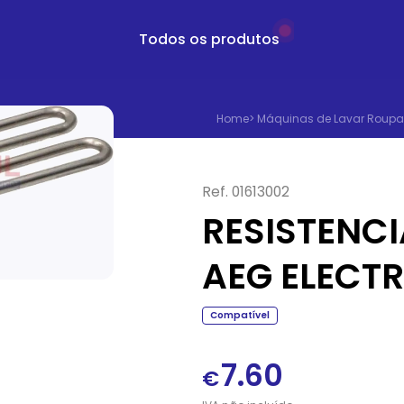
Todos os produtos
Home
>
Máquinas de Lavar Roupa
Ref.
01613002
RESISTENC
AEG ELECT
Compatível
7.60
€