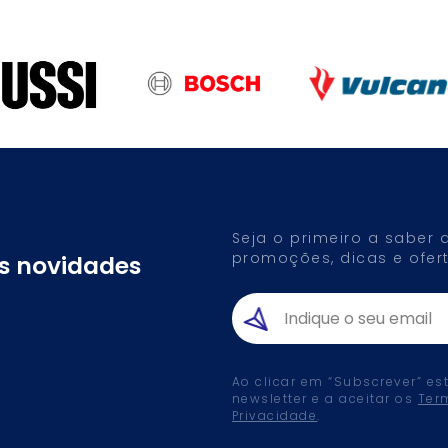
Seja o primeiro a saber
promoções, dicas e ofert
as novidades
Ao clicar em “Subscrever” es
newsletter e a aceitar os
Ter
Privacidade
.