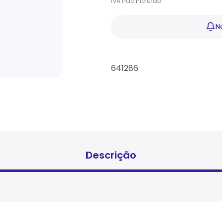
IVA
não
incluído
No
641286
Descrição