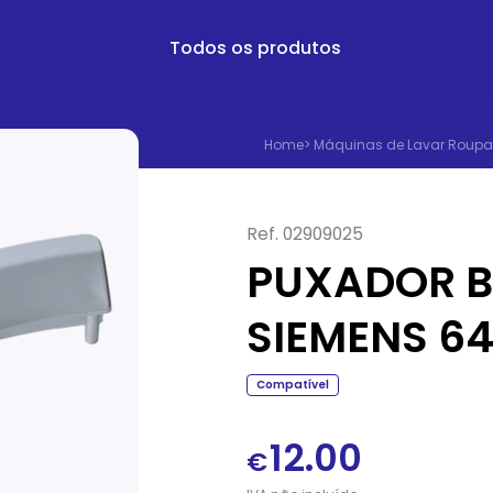
Todos os produtos
Home
>
Máquinas de Lavar Roupa
Ref.
02909025
PUXADOR B
SIEMENS 64
Compatível
12.00
€