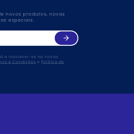
 de novos produtos, novas
as especiais.
tá a inscrever-se na nossa
mos e Condições
e
Política de