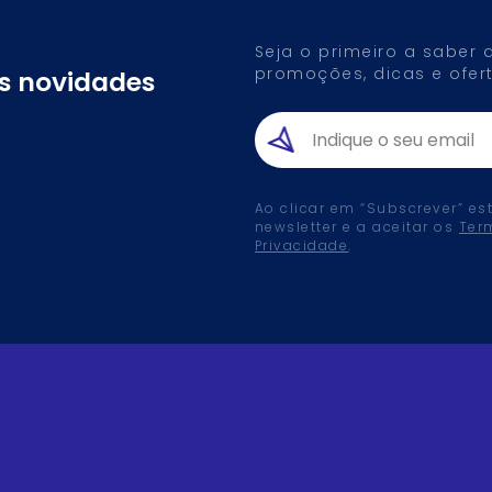
Seja o primeiro a saber
promoções, dicas e ofert
as novidades
Ao clicar em “Subscrever” es
newsletter e a aceitar os
Ter
Privacidade
.