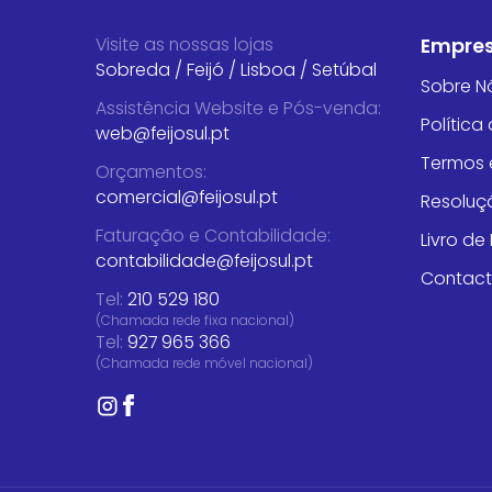
Visite as nossas lojas
Empre
Sobreda
/
Feijó
/
Lisboa
/
Setúbal
Sobre N
Assistência Website e Pós-venda
:
Política
web@feijosul.pt
Termos 
Orçamentos
:
comercial@feijosul.pt
Resoluçã
Faturação e Contabilidade
:
Livro d
contabilidade@feijosul.pt
Contac
Tel:
210 529 180
(Chamada rede fixa nacional)
Tel:
927 965 366
(Chamada rede móvel nacional)