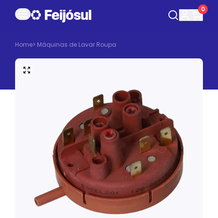
0
Home
>
Máquinas de Lavar Roupa