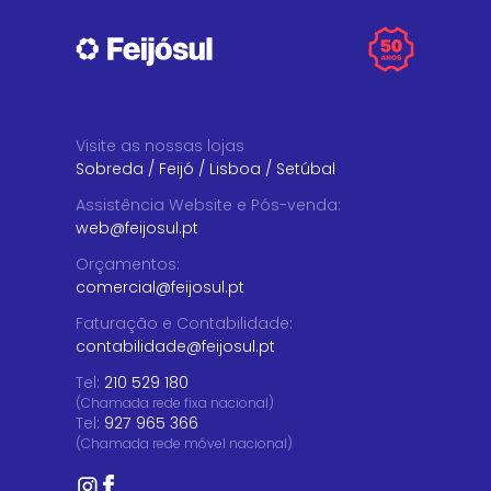
Visite as nossas lojas
Sobreda
/
Feijó
/
Lisboa
/
Setúbal
Assistência Website e Pós-venda
:
web@feijosul.pt
Orçamentos
:
comercial@feijosul.pt
Faturação e Contabilidade
:
contabilidade@feijosul.pt
Tel:
210 529 180
(Chamada rede fixa nacional)
Tel:
927 965 366
(Chamada rede móvel nacional)