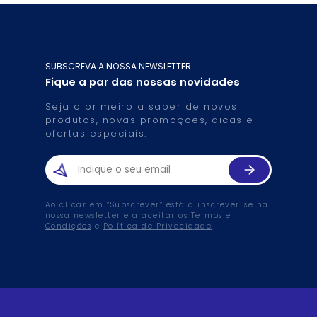
SUBSCREVA A NOSSA NEWSLETTER
Fique a par das nossas novidades
Seja o primeiro a saber de novos
produtos, novas promoções, dicas e
ofertas especiais.
Ao clicar em “Subscrever” está a inscrever-se na
nossa newsletter e a aceitar os
Termos e
Condições
e
Política de Privacidade
.