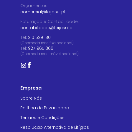
Orçamentos
:
comercial@feijosul.pt
Faturação e Contabilidade
:
contabilidade@feijosul.pt
Tel:
210 529 180
(Chamada rede fixa nacional)
Tel:
927 965 366
(Chamada rede móvel nacional)
Empresa
Sobre Nós
Política de Privacidade
Termos e Condições
Resolução Alternativa de Litígios