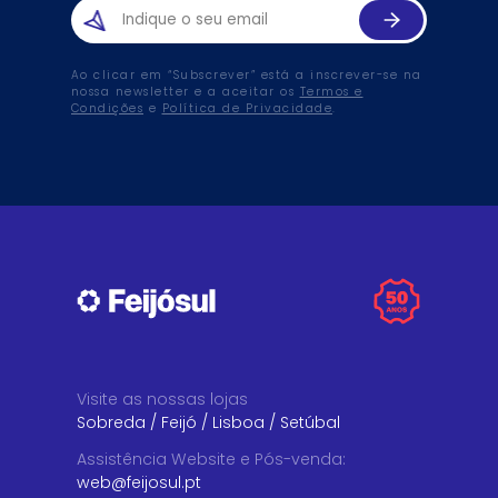
Ao clicar em “Subscrever” está a inscrever-se na
nossa newsletter e a aceitar os
Termos e
Condições
e
Política de Privacidade
.
Visite as nossas lojas
Sobreda
/
Feijó
/
Lisboa
/
Setúbal
Assistência Website e Pós-venda
:
web@feijosul.pt