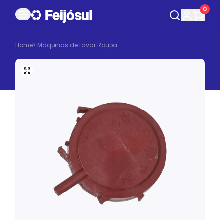
0
Home
>
Máquinas de Lavar Roupa