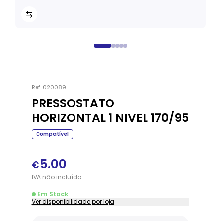
Ref.
020089
PRESSOSTATO
HORIZONTAL 1 NIVEL 170/95
Compatível
5.00
€
IVA
não
incluído
Em Stock
Ver disponibilidade por loja