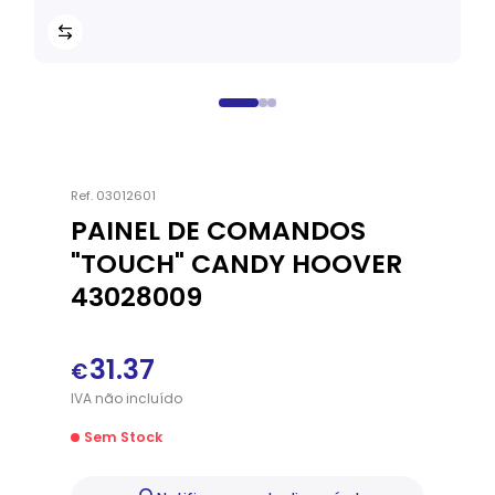
Ref.
03012601
PAINEL DE COMANDOS
"TOUCH" CANDY HOOVER
43028009
31.37
€
IVA
não
incluído
Sem Stock