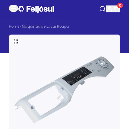
0
Home
>
Máquinas de Lavar Roupa