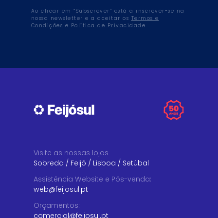
Ao clicar em “Subscrever” está a inscrever-se na
nossa newsletter e a aceitar os
Termos e
Condições
e
Política de Privacidade
.
Visite as nossas lojas
Sobreda
/
Feijó
/
Lisboa
/
Setúbal
Assistência Website e Pós-venda
:
web@feijosul.pt
Orçamentos
:
comercial@feijosul.pt