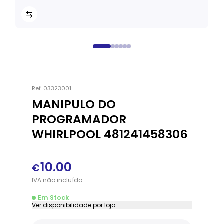
Ref.
03323001
MANIPULO DO
PROGRAMADOR
WHIRLPOOL 481241458306
10.00
€
IVA
não
incluído
Em Stock
Ver disponibilidade por loja