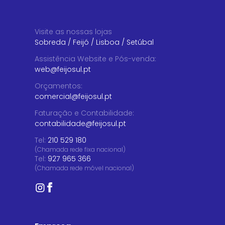
Visite as nossas lojas
Sobreda
/
Feijó
/
Lisboa
/
Setúbal
Assistência Website e Pós-venda
:
web@feijosul.pt
Orçamentos
:
comercial@feijosul.pt
Faturação e Contabilidade
:
contabilidade@feijosul.pt
Tel:
210 529 180
(Chamada rede fixa nacional)
Tel:
927 965 366
(Chamada rede móvel nacional)