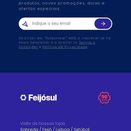
produtos, novas promoções, dicas e
ofertas especiais.
Ao clicar em “Subscrever” está a inscrever-se na
nossa newsletter e a aceitar os
Termos e
Condições
e
Política de Privacidade
.
Visite as nossas lojas
Sobreda
/
Feijó
/
Lisboa
/
Setúbal