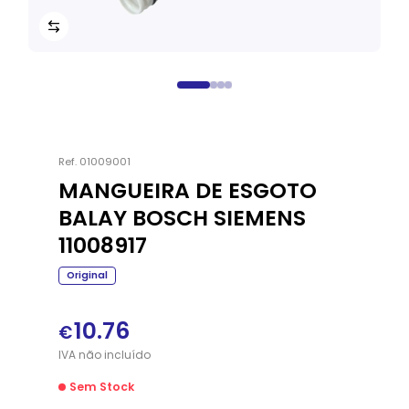
Ref.
01009001
MANGUEIRA DE ESGOTO
BALAY BOSCH SIEMENS
11008917
Original
10.76
€
IVA
não
incluído
Sem Stock