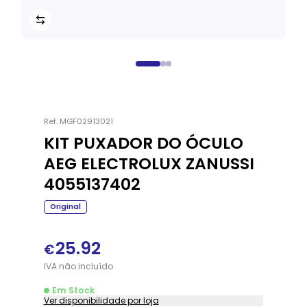
Ref.
MGF02913021
KIT PUXADOR DO ÓCULO
AEG ELECTROLUX ZANUSSI
4055137402
Original
25.92
€
IVA
não
incluído
Em Stock
Ver disponibilidade por loja