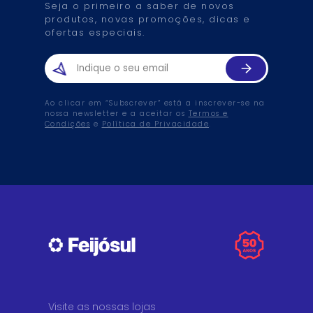
Seja o primeiro a saber de novos
produtos, novas promoções, dicas e
ofertas especiais.
Ao clicar em “Subscrever” está a inscrever-se na
nossa newsletter e a aceitar os
Termos e
Condições
e
Política de Privacidade
.
Visite as nossas lojas