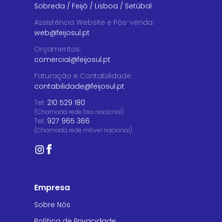
Sobreda
/
Feijó
/
Lisboa
/
Setúbal
Assistência Website e Pós-venda
:
web@feijosul.pt
Orçamentos
:
comercial@feijosul.pt
Faturação e Contabilidade
:
contabilidade@feijosul.pt
Tel:
210 529 180
(Chamada rede fixa nacional)
Tel:
927 965 366
(Chamada rede móvel nacional)
Empresa
Sobre Nós
Política de Privacidade