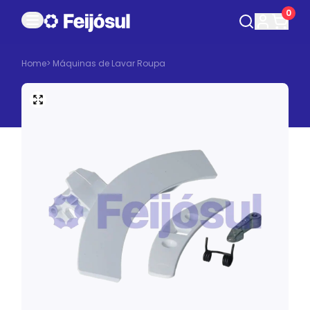
0
Home
>
Máquinas de Lavar Roupa