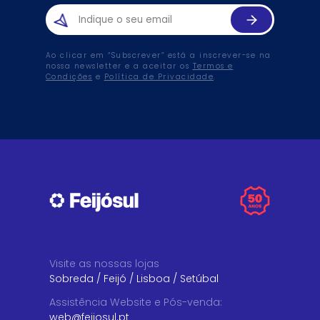
Ao clicar em “Subscrever” está a inscrever-se na
nossa newsletter e a aceitar os
Termos e
Condições
e
Política de Privacidade
.
Visite as nossas lojas
Sobreda
/
Feijó
/
Lisboa
/
Setúbal
Assistência Website e Pós-venda
:
web@feijosul.pt