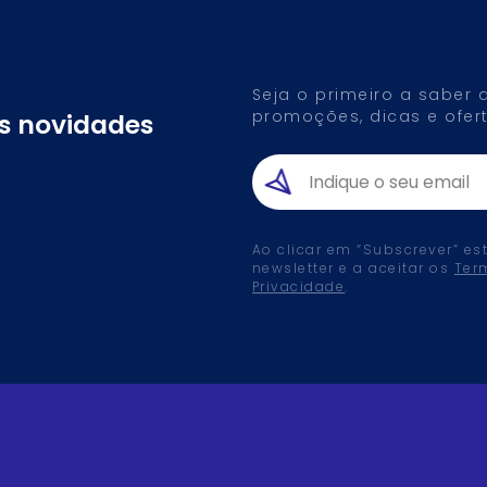
Seja o primeiro a saber
promoções, dicas e ofert
as novidades
Ao clicar em “Subscrever” es
newsletter e a aceitar os
Ter
Privacidade
.