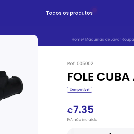
Todos os produtos
Home
>
Máquinas de Lavar Roupa
Ref.
005002
FOLE CUBA
Compatível
7.35
€
IVA
não
incluído