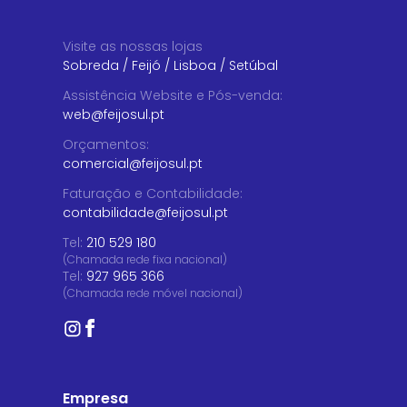
Visite as nossas lojas
Sobreda
/
Feijó
/
Lisboa
/
Setúbal
Assistência Website e Pós-venda
:
web@feijosul.pt
Orçamentos
:
comercial@feijosul.pt
Faturação e Contabilidade
:
contabilidade@feijosul.pt
Tel:
210 529 180
(Chamada rede fixa nacional)
Tel:
927 965 366
(Chamada rede móvel nacional)
Empresa