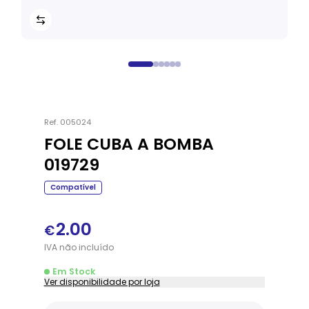
Ref.
005024
FOLE CUBA A BOMBA
019729
Compatível
2.00
€
IVA
não
incluído
Em Stock
Ver disponibilidade por loja