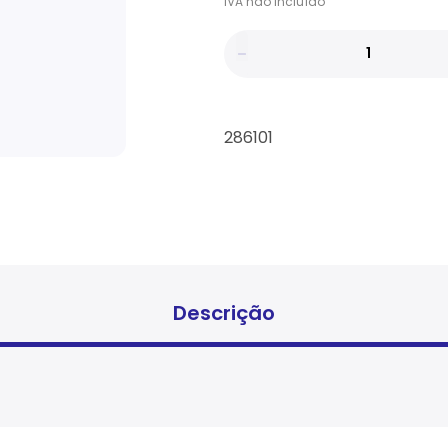
IVA
não
incluído
286101
Descrição