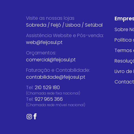
Visite as nossas lojas
Empre
Sobreda
/
Feijó
/
Lisboa
/
Setúbal
Sobre N
Assistência Website e Pós-venda
:
Política
web@feijosul.pt
Termos 
Orçamentos
:
comercial@feijosul.pt
Resoluçã
Faturação e Contabilidade
:
Livro d
contabilidade@feijosul.pt
Contac
Tel:
210 529 180
(Chamada rede fixa nacional)
Tel:
927 965 366
(Chamada rede móvel nacional)