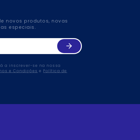
 de novos produtos, novas
as especiais.
tá a inscrever-se na nossa
mos e Condições
e
Política de