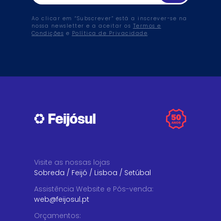
Ao clicar em “Subscrever” está a inscrever-se na
nossa newsletter e a aceitar os
Termos e
Condições
e
Política de Privacidade
.
Visite as nossas lojas
Sobreda
/
Feijó
/
Lisboa
/
Setúbal
Assistência Website e Pós-venda
:
web@feijosul.pt
Orçamentos
: