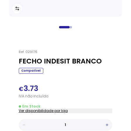
Ref.
029176
FECHO INDESIT BRANCO
Compatível
3.73
€
IVA
não
incluído
Em Stock
Ver disponibilidade por loja