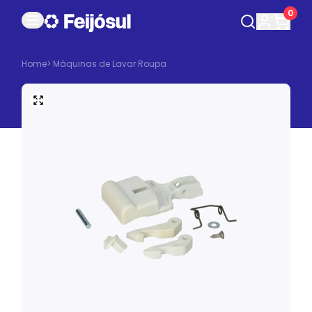
0
Home
>
Máquinas de Lavar Roupa