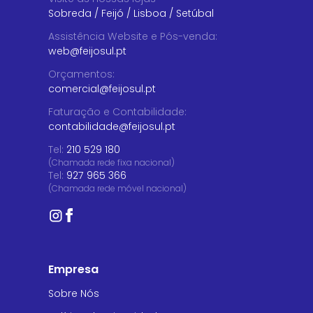
Sobreda
/
Feijó
/
Lisboa
/
Setúbal
Assistência Website e Pós-venda
:
web@feijosul.pt
Orçamentos
:
comercial@feijosul.pt
Faturação e Contabilidade
:
contabilidade@feijosul.pt
Tel:
210 529 180
(Chamada rede fixa nacional)
Tel:
927 965 366
(Chamada rede móvel nacional)
Empresa
Sobre Nós