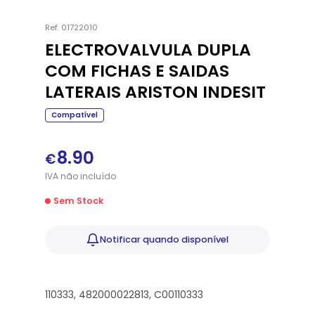
Ref.
01722010
ELECTROVALVULA DUPLA
COM FICHAS E SAIDAS
LATERAIS ARISTON INDESIT
Compatível
8.90
€
IVA
não
incluído
Sem Stock
Notificar
quando disponível
110333, 482000022813, C00110333