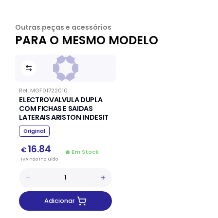
Outras peças e acessórios
PARA O MESMO MODELO
Ref.
MGF01722010
ELECTROVALVULA DUPLA
COM FICHAS E SAIDAS
LATERAIS ARISTON INDESIT
Original
16.84
€
Em Stock
IVA
não
incluído
Adicionar