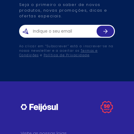
Seja o primeiro a saber de novos
produtos, novas promoções, dicas e
ofertas especiais.
Ao clicar em “Subscrever” está a inscrever-se na
nossa newsletter e a aceitar os
Termos e
Condições
e
Política de Privacidade
.
Visite as nossas lojas