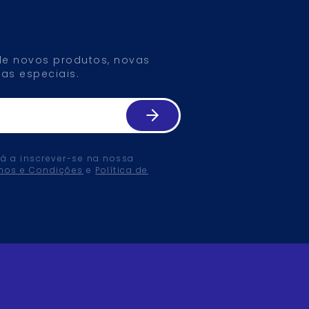
 de novos produtos, novas
as especiais.
tá a inscrever-se na nossa
mos e Condições
e
Política de