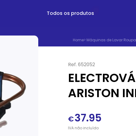
Todos os produtos
Home
>
Máquinas de Lavar Roupa
Ref.
652052
ELECTROVÁ
ARISTON IN
37.95
€
IVA
não
incluído