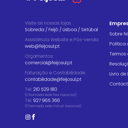
Visite as nossas lojas
Empre
Sobreda
/
Feijó
/
Lisboa
/
Setúbal
Sobre N
Assistência Website e Pós-venda
:
Política
web@feijosul.pt
Termos 
Orçamentos
:
comercial@feijosul.pt
Resoluçã
Faturação e Contabilidade
:
Livro d
contabilidade@feijosul.pt
Contac
Tel:
210 529 180
(Chamada rede fixa nacional)
Tel:
927 965 366
(Chamada rede móvel nacional)