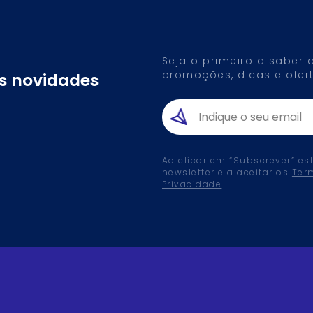
Seja o primeiro a saber
promoções, dicas e ofert
as novidades
Ao clicar em “Subscrever” es
newsletter e a aceitar os
Ter
Privacidade
.