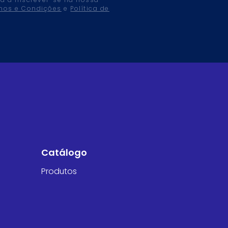
tá a inscrever-se na nossa
mos e Condições
e
Política de
Catálogo
Produtos