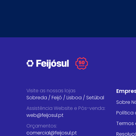
Visite as nossas lojas
Empre
Sobreda
/
Feijó
/
Lisboa
/
Setúbal
Sobre N
Assistência Website e Pós-venda
:
Política
web@feijosul.pt
Termos 
Orçamentos
:
comercial@feijosul.pt
Resoluçã