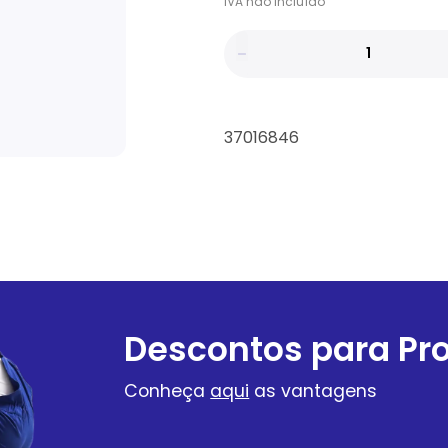
IVA
não
incluído
37016846
Descontos para Pro
Conheça
aqui
as vantagens