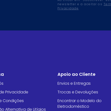
Ao clicar em “Subscrever” es
newsletter e a aceitar os
Ter
Privacidade
.
sa
Apoio ao Cliente
ós
Envios e Entregas
 de Privacidade
Trocas e Devoluções
e Condições
Encontrar o Modelo do
Eletrodoméstico
o Alternativa de Litígios