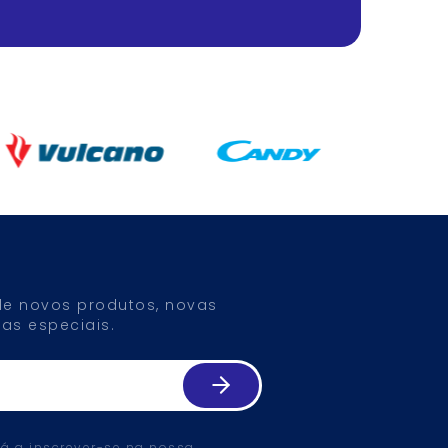
 de novos produtos, novas
as especiais.