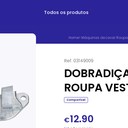
Todos os produtos
Home
>
Máquinas de Lavar Roupa
Ref.
03149009
DOBRADIÇA
ROUPA VES
Compatível
12.90
€