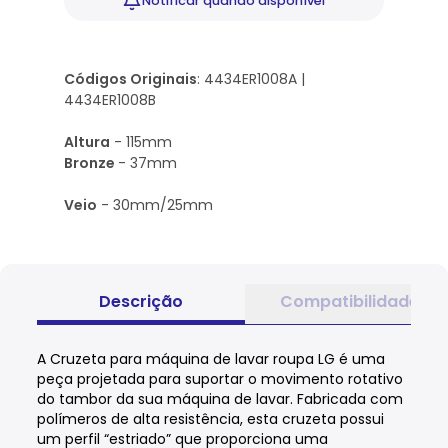
Notificar
quando disponível
Códigos Originais
: 4434ER1008A |
4434ER1008B
Altura
- 115mm
Bronze
- 37mm
Veio
- 30mm/25mm
Descrição
Compatibilidade
A Cruzeta para máquina de lavar roupa LG
é uma
peça projetada para suportar o movimento rotativo
do tambor da sua máquina de lavar. Fabricada com
polímeros de alta resistência, esta
cruzeta
possui
um perfil
“estriado”
que proporciona uma