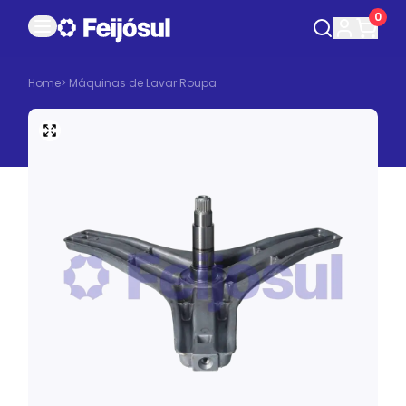
0
Home
>
Máquinas de Lavar Roupa