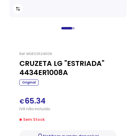
Ref.
MGF02524006
CRUZETA LG "ESTRIADA"
4434ER1008A
Original
65.34
€
IVA
não
incluído
Sem Stock