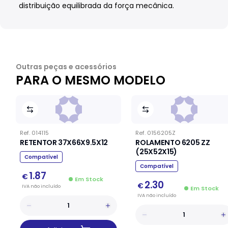
distribuição equilibrada da força mecânica.
Outras peças e acessórios
PARA O MESMO MODELO
Ref.
014115
Ref.
0156205Z
RETENTOR 37X66X9.5X12
ROLAMENTO 6205 ZZ
(25X52X15)
Compatível
Compatível
1.87
€
Em Stock
2.30
€
IVA
não
incluído
Em Stock
IVA
não
incluído