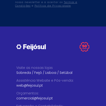
nossa newsletter e a aceitar os
Termos e
Condições
e
Política de Privacidade
.
Visite as nossas lojas
Sobreda
/
Feijó
/
Lisboa
/
Setúbal
Assistência Website e Pós-venda
:
web@feijosul.pt
Orçamentos
:
comercial@feijosul.pt