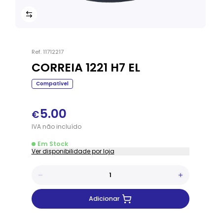
Ref.
11712217
CORREIA 1221 H7 EL
Compatível
5.00
€
IVA
não
incluído
Em Stock
Ver disponibilidade por loja
Adicionar