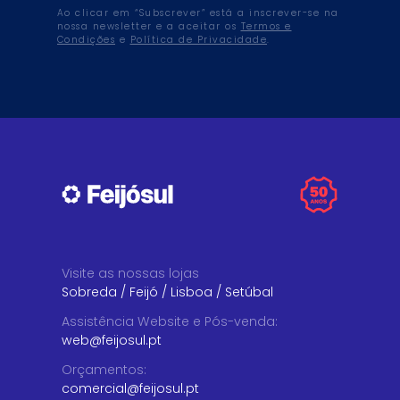
Ao clicar em “Subscrever” está a inscrever-se na
nossa newsletter e a aceitar os
Termos e
Condições
e
Política de Privacidade
.
Visite as nossas lojas
Sobreda
/
Feijó
/
Lisboa
/
Setúbal
Assistência Website e Pós-venda
:
web@feijosul.pt
Orçamentos
:
comercial@feijosul.pt