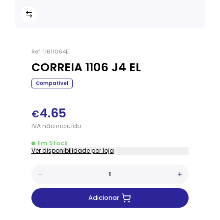
Ref.
11611064E
CORREIA 1106 J4 EL
Compatível
4.65
€
IVA
não
incluído
Em Stock
Ver disponibilidade por loja
Adicionar