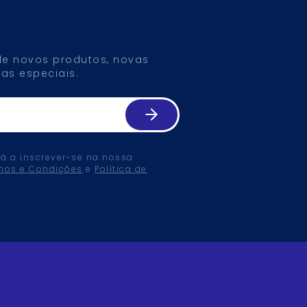
 de novos produtos, novas
as especiais.
tá a inscrever-se na nossa
mos e Condições
e
Política de