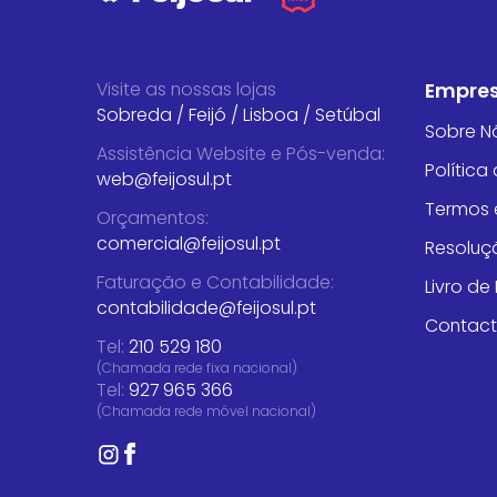
Visite as nossas lojas
Empre
Sobreda
/
Feijó
/
Lisboa
/
Setúbal
Sobre N
Assistência Website e Pós-venda
:
Política
web@feijosul.pt
Termos 
Orçamentos
:
comercial@feijosul.pt
Resoluçã
Faturação e Contabilidade
:
Livro d
contabilidade@feijosul.pt
Contac
Tel:
210 529 180
(Chamada rede fixa nacional)
Tel:
927 965 366
(Chamada rede móvel nacional)