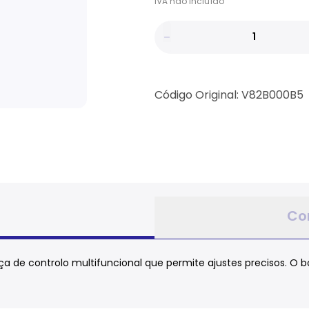
IVA
não
incluído
Código Original: V82B000B5
Co
 de controlo multifuncional que permite ajustes precisos. O b