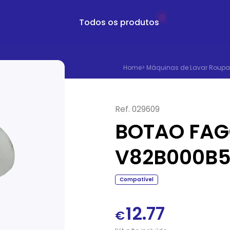
Todos os produtos
Home
>
Máquinas de Lavar Roupa
Ref.
029609
BOTAO FAG
V82B000B
Compatível
12.77
€