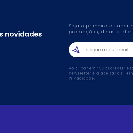
Seja o primeiro a saber
promoções, dicas e ofert
as novidades
Ao clicar em “Subscrever” es
newsletter e a aceitar os
Ter
Privacidade
.