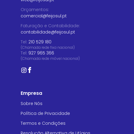
Orçamentos
:
comercial@feijosul.pt
Faturação e Contabilidade
:
contabilidade@feijosul.pt
Tel:
210 529 180
(Chamada rede fixa nacional)
Tel:
927 965 366
(Chamada rede móvel nacional)
Empresa
Sobre Nós
Política de Privacidade
Termos e Condições
Resolução Alternativa de Litígios