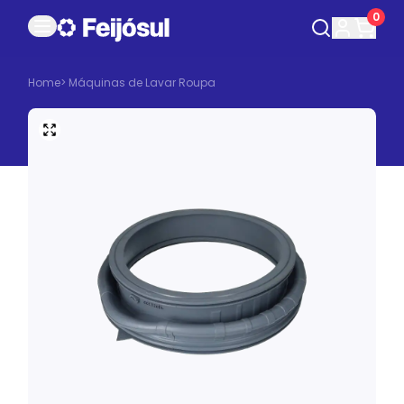
0
Home
>
Máquinas de Lavar Roupa