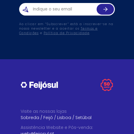
Ao clicar em “Subscrever” está a inscrever-se na
nossa newsletter e a aceitar os
Termos e
Condições
e
Política de Privacidade
.
Visite as nossas lojas
Sobreda
/
Feijó
/
Lisboa
/
Setúbal
Assistência Website e Pós-venda
:
web@feijosul.pt