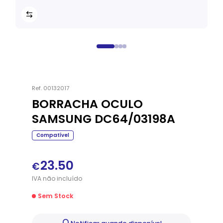
Ref.
00132017
BORRACHA OCULO
SAMSUNG DC64/03198A
Compatível
23.50
€
IVA
não
incluído
Sem Stock