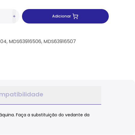
Adicionar
04, MDS63916506, MDS63916507
mpatibilidade
quina. Faça a substituição do vedante da