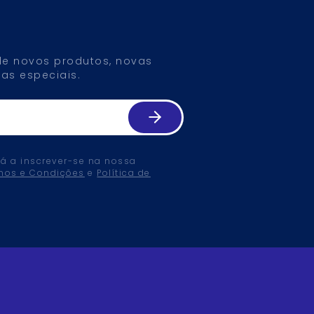
 de novos produtos, novas
as especiais.
tá a inscrever-se na nossa
mos e Condições
e
Política de