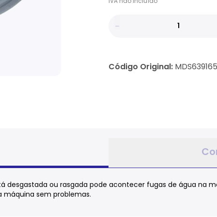
IVA
não
incluído
Código Original:
MDS639165
Co
stá desgastada ou rasgada pode acontecer fugas de água na má
sua máquina sem problemas.