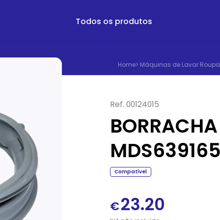
Todos os produtos
Home
>
Máquinas de Lavar Roupa
Ref.
00124015
BORRACHA 
MDS63916
Compatível
23.20
€