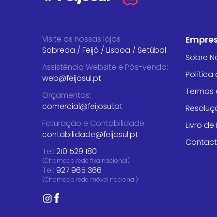
Visite as nossas lojas
Empre
Sobreda
/
Feijó
/
Lisboa
/
Setúbal
Sobre N
Assistência Website e Pós-venda
:
Política
web@feijosul.pt
Termos 
Orçamentos
:
comercial@feijosul.pt
Resoluçã
Faturação e Contabilidade
:
Livro d
contabilidade@feijosul.pt
Contac
Tel:
210 529 180
(Chamada rede fixa nacional)
Tel:
927 965 366
(Chamada rede móvel nacional)