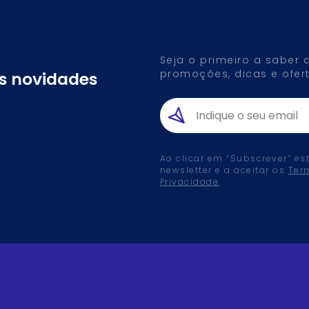
Seja o primeiro a saber
promoções, dicas e ofert
as novidades
Ao clicar em “Subscrever” es
newsletter e a aceitar os
Ter
Privacidade
.