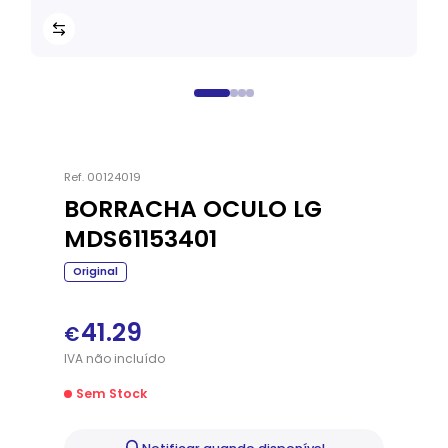
Ref.
00124019
BORRACHA OCULO LG
MDS61153401
Original
41.29
€
IVA
não
incluído
Sem Stock