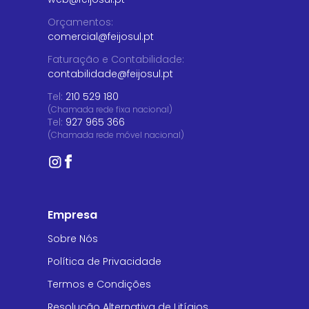
Orçamentos
:
comercial@feijosul.pt
Faturação e Contabilidade
:
contabilidade@feijosul.pt
Tel:
210 529 180
(Chamada rede fixa nacional)
Tel:
927 965 366
(Chamada rede móvel nacional)
Empresa
Sobre Nós
Política de Privacidade
Termos e Condições
Resolução Alternativa de Litígios