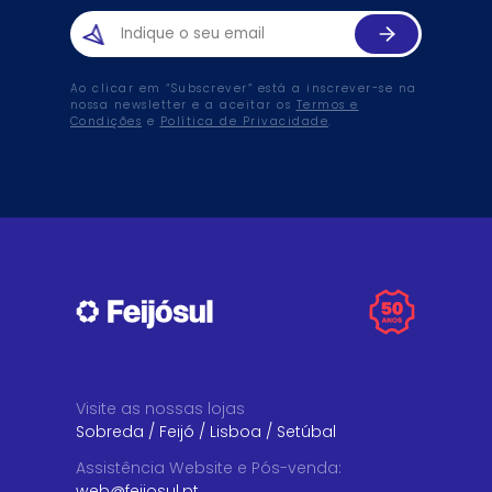
Ao clicar em “Subscrever” está a inscrever-se na
nossa newsletter e a aceitar os
Termos e
Condições
e
Política de Privacidade
.
Visite as nossas lojas
Sobreda
/
Feijó
/
Lisboa
/
Setúbal
Assistência Website e Pós-venda
:
web@feijosul.pt