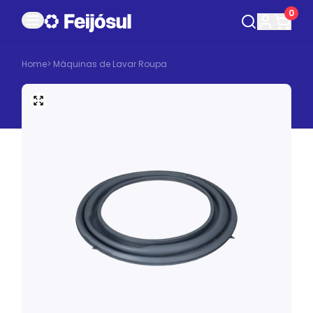
0
Home
>
Máquinas de Lavar Roupa