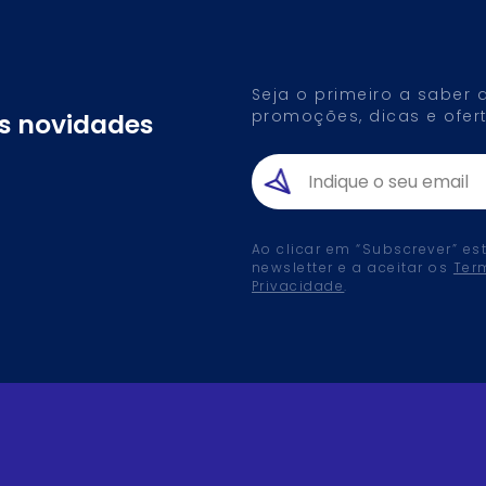
Seja o primeiro a saber
promoções, dicas e ofert
as novidades
Ao clicar em “Subscrever” es
newsletter e a aceitar os
Ter
Privacidade
.