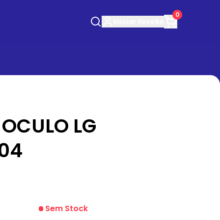
0
Iniciar
Sessão
OCULO LG
04
Sem Stock