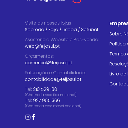
Visite as nossas lojas
Empre
Sobreda
/
Feijó
/
Lisboa
/
Setúbal
Sobre N
Assistência Website e Pós-venda
:
Política
web@feijosul.pt
Termos 
Orçamentos
:
comercial@feijosul.pt
Resoluçã
Faturação e Contabilidade
:
Livro d
contabilidade@feijosul.pt
Contac
Tel:
210 529 180
(Chamada rede fixa nacional)
Tel:
927 965 366
(Chamada rede móvel nacional)