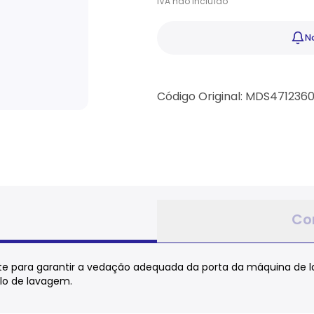
IVA
não
incluído
No
Código Original: MDS471236
Co
e para garantir a vedação adequada da porta da máquina de la
lo de lavagem.