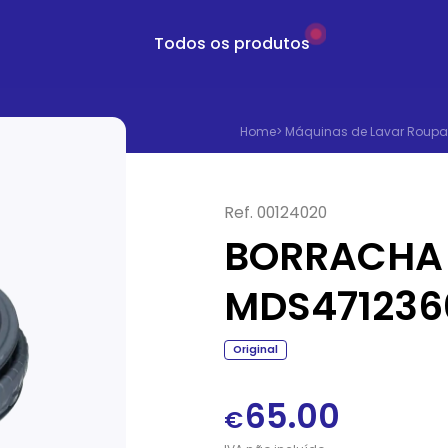
Todos os produtos
Home
>
Máquinas de Lavar Roupa
Ref.
00124020
BORRACHA 
MDS471236
Original
65.00
€