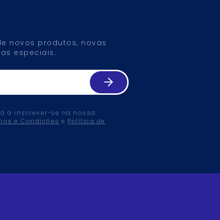
 de novos produtos, novas
as especiais.
tá a inscrever-se na nossa
mos e Condições
e
Política de