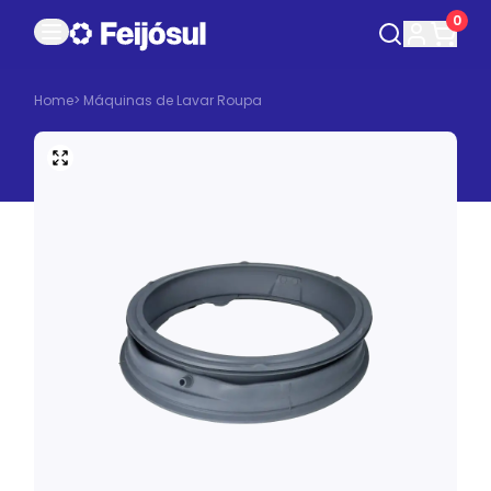
0
Home
>
Máquinas de Lavar Roupa