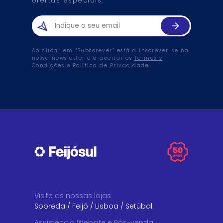
ofertas especiais.
Ao clicar em “Subscrever” está a inscrever-se na
nossa newsletter e a aceitar os
Termos e
Condições
e
Política de Privacidade
.
Visite as nossas lojas
Sobreda
/
Feijó
/
Lisboa
/
Setúbal
Assistência Website e Pós-venda
: