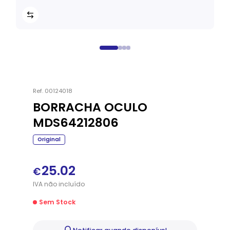
Ref.
00124018
BORRACHA OCULO
MDS64212806
Original
25.02
€
IVA
não
incluído
Sem Stock