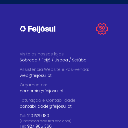
Visite as nossas lojas
Sobreda
/
Feijó
/
Lisboa
/
Setúbal
Assistência Website e Pós-venda
:
web@feijosul.pt
Orçamentos
:
comercial@feijosul.pt
Faturação e Contabilidade
:
contabilidade@feijosul.pt
Tel:
210 529 180
(Chamada rede fixa nacional)
Tel:
927 965 366