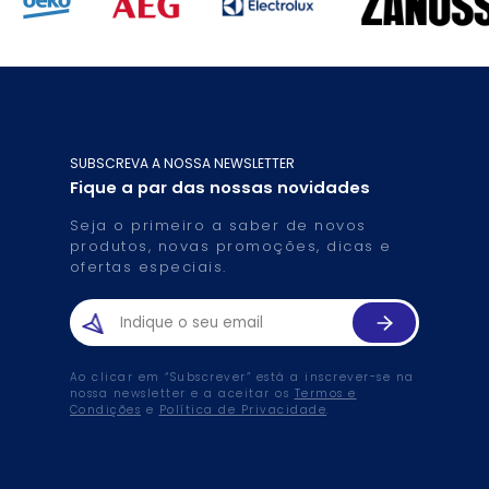
SUBSCREVA A NOSSA NEWSLETTER
Fique a par das nossas novidades
Seja o primeiro a saber de novos
produtos, novas promoções, dicas e
ofertas especiais.
Ao clicar em “Subscrever” está a inscrever-se na
nossa newsletter e a aceitar os
Termos e
Condições
e
Política de Privacidade
.