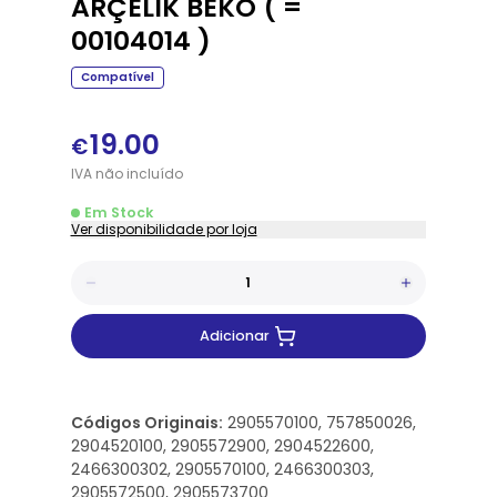
ARÇELIK BEKO ( =
00104014 )
Compatível
19.00
€
IVA
não
incluído
Em Stock
Ver disponibilidade por loja
Adicionar
Códigos Originais:
2905570100, 757850026,
2904520100, 2905572900, 2904522600,
2466300302, 2905570100, 2466300303,
2905572500, 2905573700