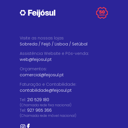
Visite as nossas lojas
Sobreda
/
Feijó
/
Lisboa
/
Setúbal
Assistência Website e Pós-venda
:
web@feijosul.pt
Orçamentos
:
comercial@feijosul.pt
Faturação e Contabilidade
:
contabilidade@feijosul.pt
Tel:
210 529 180
(Chamada rede fixa nacional)
Tel:
927 965 366
(Chamada rede móvel nacional)