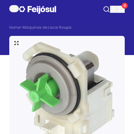
0
Home
>
Máquinas de Lavar Roupa