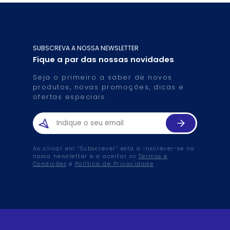
SUBSCREVA A NOSSA NEWSLETTER
Fique a par das nossas novidades
Seja o primeiro a saber de novos
produtos, novas promoções, dicas e
ofertas especiais.
Ao clicar em “Subscrever” está a inscrever-se na
nossa newsletter e a aceitar os
Termos e
Condições
e
Política de Privacidade
.