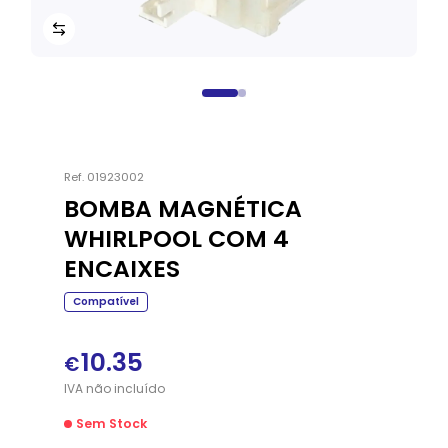
Ref.
01923002
BOMBA MAGNÉTICA
WHIRLPOOL COM 4
ENCAIXES
Compatível
10.35
€
IVA
não
incluído
Sem Stock