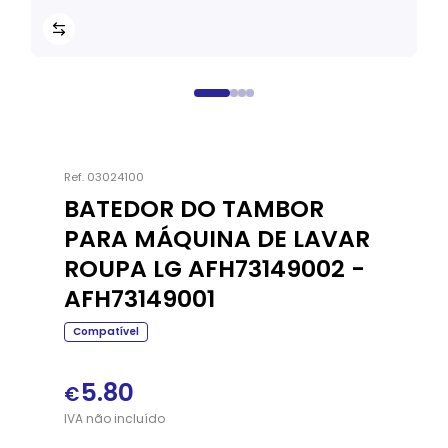
Ref.
03024100
BATEDOR DO TAMBOR
PARA MÁQUINA DE LAVAR
ROUPA LG AFH73149002 -
AFH73149001
Compatível
5.80
€
IVA
não
incluído