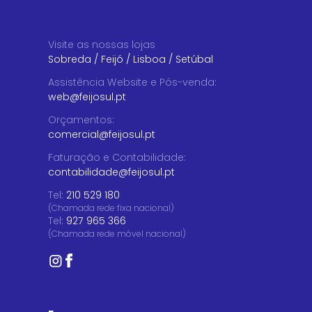
Visite as nossas lojas
Sobreda
/
Feijó
/
Lisboa
/
Setúbal
Assistência Website e Pós-venda
:
web@feijosul.pt
Orçamentos
:
comercial@feijosul.pt
Faturação e Contabilidade
:
contabilidade@feijosul.pt
Tel:
210 529 180
(Chamada rede fixa nacional)
Tel:
927 965 366
(Chamada rede móvel nacional)