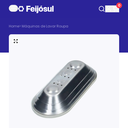
0
Home
>
Máquinas de Lavar Roupa