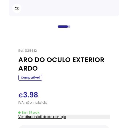
Ref.
028612
ARO DO OCULO EXTERIOR
ARDO
Compatível
3.98
€
IVA
não
incluído
Em Stock
Ver disponibilidade por loja