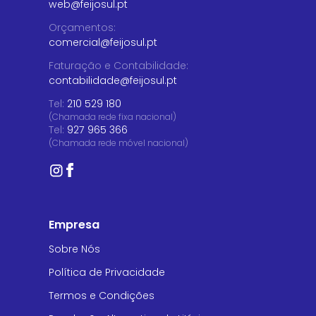
web@feijosul.pt
Orçamentos
:
comercial@feijosul.pt
Faturação e Contabilidade
:
contabilidade@feijosul.pt
Tel:
210 529 180
(Chamada rede fixa nacional)
Tel:
927 965 366
(Chamada rede móvel nacional)
Empresa
Sobre Nós
Política de Privacidade
Termos e Condições