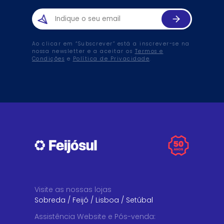
Ao clicar em “Subscrever” está a inscrever-se na
nossa newsletter e a aceitar os
Termos e
Condições
e
Política de Privacidade
.
Visite as nossas lojas
Sobreda
/
Feijó
/
Lisboa
/
Setúbal
Assistência Website e Pós-venda
: