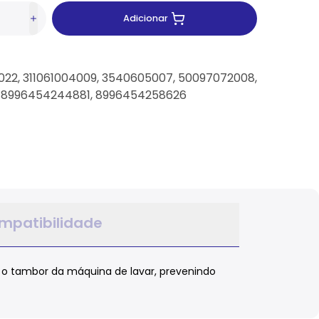
Adicionar
22, 311061004009, 3540605007, 50097072008,
, 8996454244881, 8996454258626
mpatibilidade
e o tambor da máquina de lavar, prevenindo