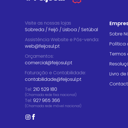
Visite as nossas lojas
Empre
Sobreda
/
Feijó
/
Lisboa
/
Setúbal
Sobre N
Assistência Website e Pós-venda
:
Política
web@feijosul.pt
Termos 
Orçamentos
:
comercial@feijosul.pt
Resoluçã
Faturação e Contabilidade
:
Livro d
contabilidade@feijosul.pt
Contac
Tel:
210 529 180
(Chamada rede fixa nacional)
Tel:
927 965 366
(Chamada rede móvel nacional)