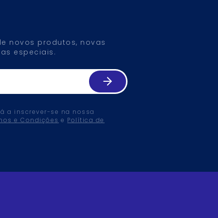
 de novos produtos, novas
as especiais.
tá a inscrever-se na nossa
mos e Condições
e
Política de