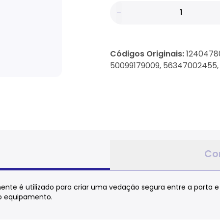
Códigos Originais:
12404780
50099179009, 56347002455
Co
nente é utilizado para criar uma vedação segura entre a porta 
do equipamento.