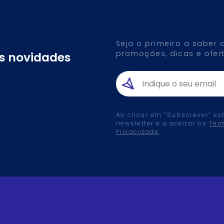
Seja o primeiro a saber
promoções, dicas e ofert
as novidades
Ao clicar em “Subscrever” es
newsletter e a aceitar os
Ter
Privacidade
.