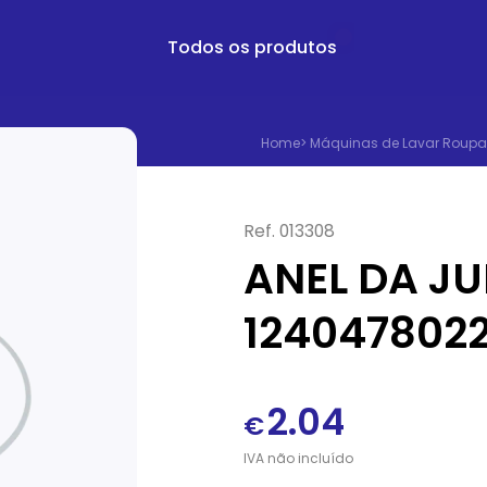
Todos os produtos
Home
>
Máquinas de Lavar Roupa
Ref.
013308
ANEL DA JU
124047802
2.04
€
IVA
não
incluído