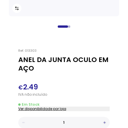
Ref.
013303
ANEL DA JUNTA OCULO EM
AÇO
2.49
€
IVA
não
incluído
Em Stock
Ver disponibilidade por loja