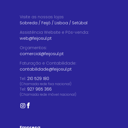
Visite as nossas lojas
Sobreda
/
Feijó
/
Lisboa
/
Setúbal
Assistência Website e Pós-venda
:
web@feijosul.pt
Orçamentos
:
comercial@feijosul.pt
Faturação e Contabilidade
:
contabilidade@feijosul.pt
Tel:
210 529 180
(Chamada rede fixa nacional)
Tel:
927 965 366
(Chamada rede móvel nacional)
Empresa