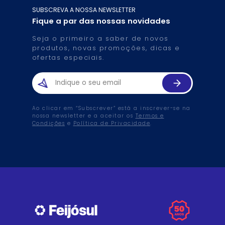
SUBSCREVA A NOSSA NEWSLETTER
Fique a par das nossas novidades
Seja o primeiro a saber de novos
produtos, novas promoções, dicas e
ofertas especiais.
Ao clicar em “Subscrever” está a inscrever-se na
nossa newsletter e a aceitar os
Termos e
Condições
e
Política de Privacidade
.