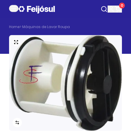
0
Home
>
Máquinas de Lavar Roupa