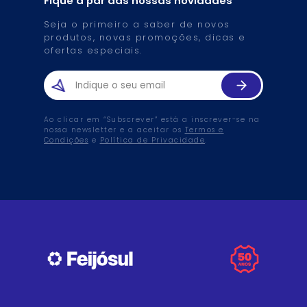
Fique a par das nossas novidades
Seja o primeiro a saber de novos
produtos, novas promoções, dicas e
ofertas especiais.
Ao clicar em “Subscrever” está a inscrever-se na
nossa newsletter e a aceitar os
Termos e
Condições
e
Política de Privacidade
.