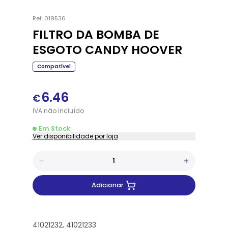
Ref.
019536
FILTRO DA BOMBA DE
ESGOTO CANDY HOOVER
Compatível
6.46
€
IVA
não
incluído
Em Stock
Ver disponibilidade por loja
Adicionar
41021232, 41021233