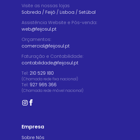
Visite as nossas lojas
Sobreda
/
Feijó
/
Lisboa
/
Setúbal
Assistência Website e Pós-venda
:
web@feijosul.pt
Orçamentos
:
comercial@feijosul.pt
Faturação e Contabilidade
:
contabilidade@feijosul.pt
Tel:
210 529 180
(Chamada rede fixa nacional)
Tel:
927 965 366
(Chamada rede móvel nacional)
Empresa
Sobre Nós