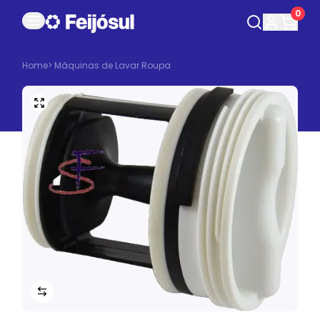
0
Home
>
Máquinas de Lavar Roupa