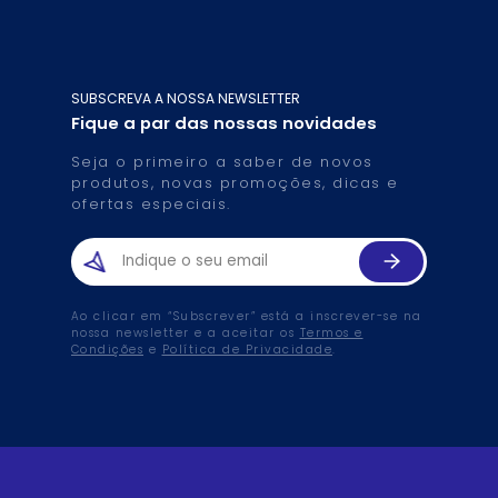
SUBSCREVA A NOSSA NEWSLETTER
Fique a par das nossas novidades
Seja o primeiro a saber de novos
produtos, novas promoções, dicas e
ofertas especiais.
Ao clicar em “Subscrever” está a inscrever-se na
nossa newsletter e a aceitar os
Termos e
Condições
e
Política de Privacidade
.