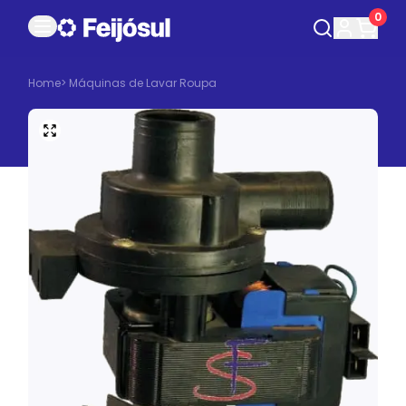
0
Home
>
Máquinas de Lavar Roupa