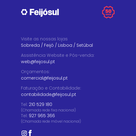
Visite as nossas lojas
Sobreda
/
Feijó
/
Lisboa
/
Setúbal
Assistência Website e Pós-venda
:
web@feijosul.pt
Orçamentos
:
comercial@feijosul.pt
Faturação e Contabilidade
:
contabilidade@feijosul.pt
Tel:
210 529 180
(Chamada rede fixa nacional)
Tel:
927 965 366
(Chamada rede móvel nacional)