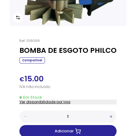
Ref.
019099
BOMBA DE ESGOTO PHILCO
Compatível
15.00
€
IVA
não
incluído
Em Stock
Ver disponibilidade por loja
Adicionar