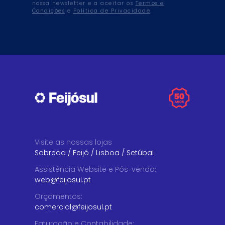
nossa newsletter e a aceitar os
Termos e
Condições
e
Política de Privacidade
.
Visite as nossas lojas
Sobreda
/
Feijó
/
Lisboa
/
Setúbal
Assistência Website e Pós-venda
:
web@feijosul.pt
Orçamentos
:
comercial@feijosul.pt
Faturação e Contabilidade
: