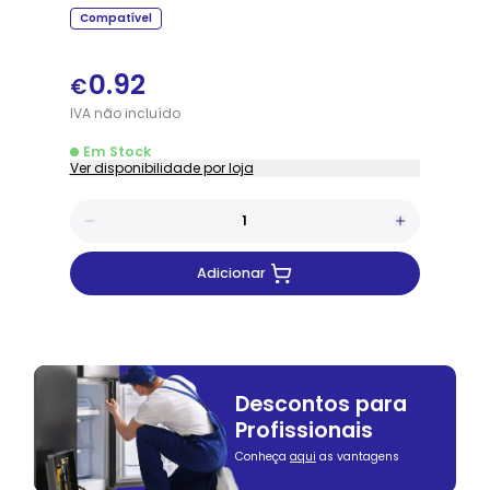
Compatível
0.92
€
IVA
não
incluído
Em Stock
Ver disponibilidade por loja
Adicionar
Descontos para
Profissionais
Conheça
aqui
as vantagens