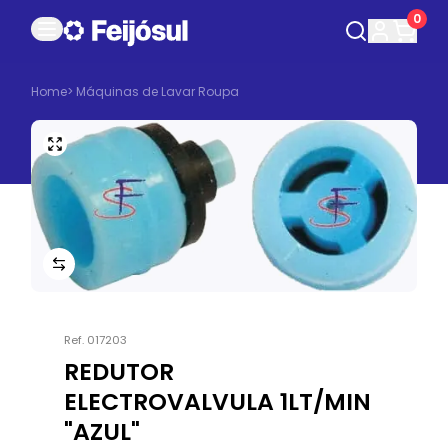
0
Home
>
Máquinas de Lavar Roupa
Ref.
017203
REDUTOR
ELECTROVALVULA 1LT/MIN
"AZUL"