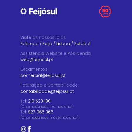
Visite as nossas lojas
Sobreda
/
Feijó
/
Lisboa
/
Setúbal
Assistência Website e Pós-venda
:
web@feijosul.pt
Orçamentos
:
comercial@feijosul.pt
Faturação e Contabilidade
:
contabilidade@feijosul.pt
Tel:
210 529 180
(Chamada rede fixa nacional)
Tel:
927 965 366
(Chamada rede móvel nacional)