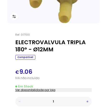
Ref.
017100
ELECTROVALVULA TRIPLA
180° - Ø12MM
Compatível
9.06
€
IVA
não
incluído
Em Stock
Ver disponibilidade por loja