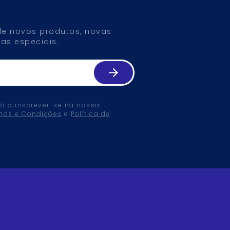
 de novos produtos, novas
as especiais.
tá a inscrever-se na nossa
mos e Condições
e
Política de