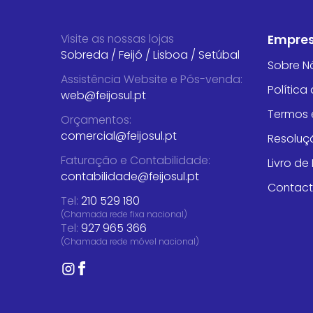
Visite as nossas lojas
Empre
Sobreda
/
Feijó
/
Lisboa
/
Setúbal
Sobre N
Assistência Website e Pós-venda
:
Política
web@feijosul.pt
Termos 
Orçamentos
:
comercial@feijosul.pt
Resoluçã
Faturação e Contabilidade
:
Livro d
contabilidade@feijosul.pt
Contac
Tel:
210 529 180
(Chamada rede fixa nacional)
Tel:
927 965 366
(Chamada rede móvel nacional)