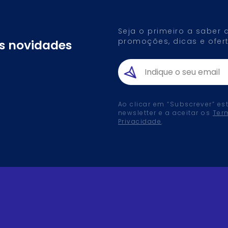
Seja o primeiro a saber
promoções, dicas e ofert
as novidades
Ao clicar em “Subscrever” es
newsletter e a aceitar os
Ter
Privacidade
.