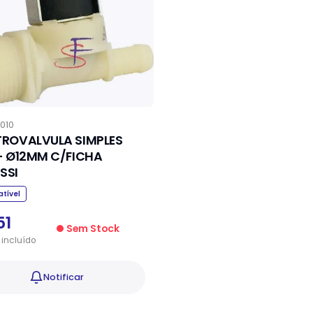
7010
TROVALVULA SIMPLES
 - Ø12MM C/FICHA
SSI
tível
51
Sem Stock
incluído
Notificar