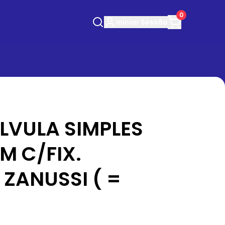
0
Iniciar
Sessão
LVULA SIMPLES
M C/FIX.
ZANUSSI ( =