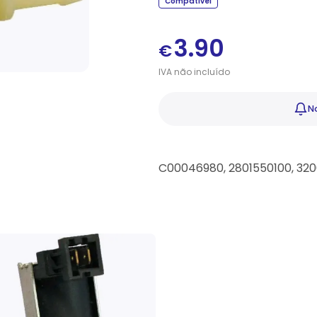
Compatível
3.90
€
IVA
não
incluído
No
C00046980, 2801550100, 320