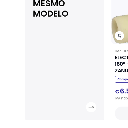
MESMO
MODELO
Ref.
01
ELEC
180º
ZANU
Compa
6.
€
IVA
não