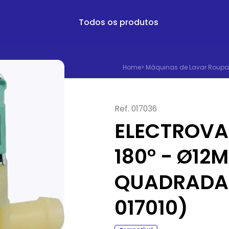
Todos os produtos
Home
>
Máquinas de Lavar Roupa
Ref.
017036
ELECTROVA
180° - Ø12M
QUADRADA 
017010)